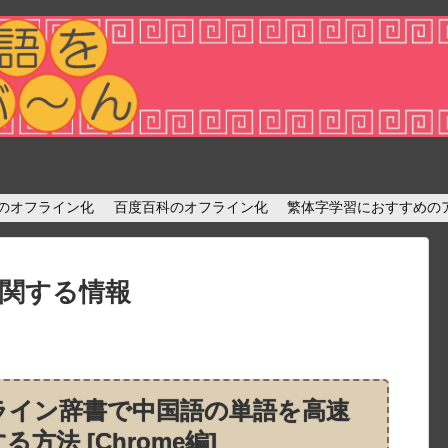
diaのオフライン化
百度百科のオフライン化
繁体字学習におすすめの
関する情報
ライン辞書で中国語の単語を高速
る方法 [Chrome編]