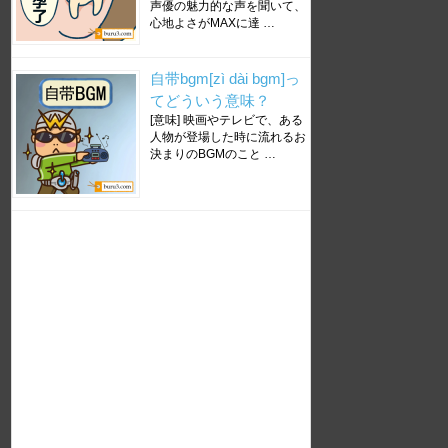
声優の魅力的な声を聞いて、
心地よさがMAXに達 …
自带bgm[zì dài bgm]っ
てどういう意味？
[意味] 映画やテレビで、ある
人物が登場した時に流れるお
決まりのBGMのこと …