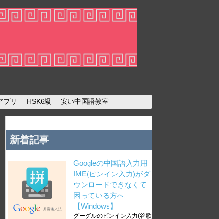
アプリ
HSK6級
安い中国語教室
新着記事
Googleの中国語入力用
IME(ピンイン入力)がダ
ウンロードできなくて
困っている方へ
【Windows】
グーグルのピンイン入力(谷歌