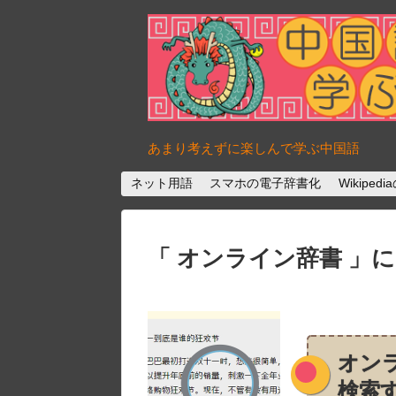
あまり考えずに楽しんで学ぶ中国語
ネット用語
スマホの電子辞書化
Wikipe
オンライン辞書
に
オン
検索す