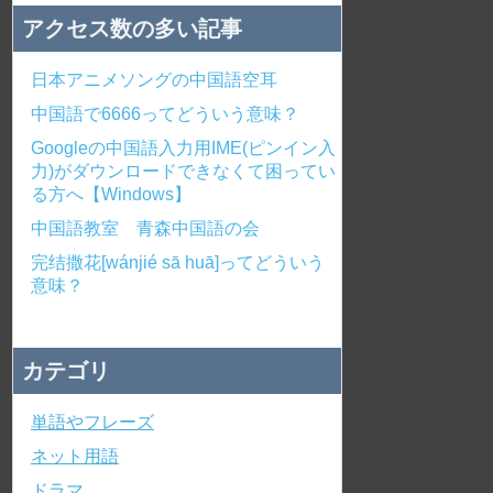
アクセス数の多い記事
日本アニメソングの中国語空耳
中国語で6666ってどういう意味？
Googleの中国語入力用IME(ピンイン入
力)がダウンロードできなくて困ってい
る方へ【Windows】
中国語教室 青森中国語の会
完结撒花[wánjié sā huā]ってどういう
意味？
カテゴリ
単語やフレーズ
ネット用語
ドラマ