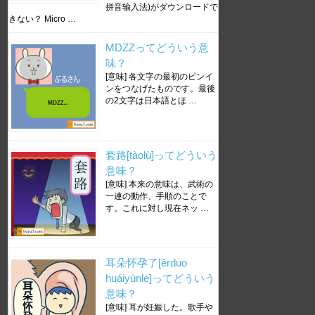
拼音输入法)がダウンロードで
きない？ Micro …
MDZZってどういう意
味？
[意味] 各文字の最初のピンイ
ンをつなげたものです。最後
の2文字は日本語とほ …
套路[tàolù]ってどういう
意味？
[意味] 本来の意味は、武術の
一連の動作、手順のことで
す。これに対し現在ネッ …
耳朵怀孕了[ěrduo
huáiyùnle]ってどういう
意味？
[意味] 耳が妊娠した。歌手や