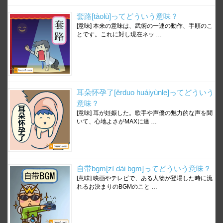
套路[tàolù]ってどういう意味？
[意味] 本来の意味は、武術の一連の動作、手順のこ
とです。これに対し現在ネッ …
耳朵怀孕了[ěrduo huáiyùnle]ってどういう
意味？
[意味] 耳が妊娠した。歌手や声優の魅力的な声を聞
いて、心地よさがMAXに達 …
自带bgm[zì dài bgm]ってどういう意味？
[意味] 映画やテレビで、ある人物が登場した時に流
れるお決まりのBGMのこと …