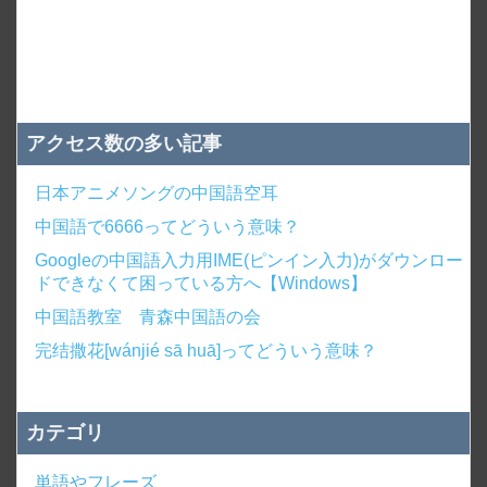
アクセス数の多い記事
日本アニメソングの中国語空耳
中国語で6666ってどういう意味？
Googleの中国語入力用IME(ピンイン入力)がダウンロー
ドできなくて困っている方へ【Windows】
中国語教室 青森中国語の会
完结撒花[wánjié sā huā]ってどういう意味？
カテゴリ
単語やフレーズ