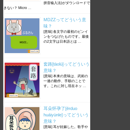
拼音输入法)がダウンロードで
きない？ Micro …
MDZZってどういう意
味？
[意味] 各文字の最初のピンイ
ンをつなげたものです。最後
の2文字は日本語とほ …
套路[tàolù]ってどういう
意味？
[意味] 本来の意味は、武術の
一連の動作、手順のことで
す。これに対し現在ネッ …
耳朵怀孕了[ěrduo
huáiyùnle]ってどういう
意味？
[意味] 耳が妊娠した。歌手や