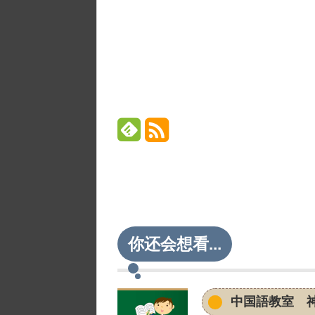
o
k
你还会想看...
中国語教室 