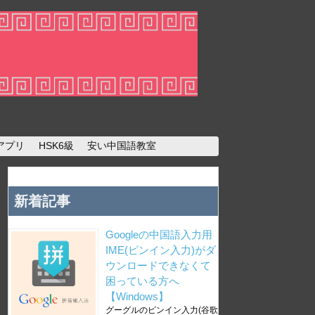
アプリ
HSK6級
安い中国語教室
新着記事
Googleの中国語入力用
IME(ピンイン入力)がダ
ウンロードできなくて
困っている方へ
【Windows】
グーグルのピンイン入力(谷歌