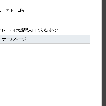
船
ーヨーカドー1階
ノレール] 大船駅東口より徒歩9分
ホームページ
船