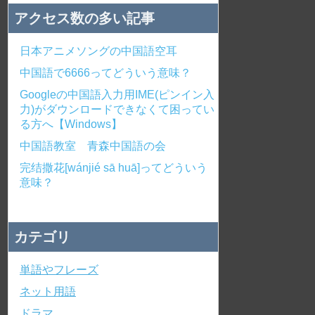
アクセス数の多い記事
日本アニメソングの中国語空耳
中国語で6666ってどういう意味？
Googleの中国語入力用IME(ピンイン入
力)がダウンロードできなくて困ってい
る方へ【Windows】
中国語教室 青森中国語の会
完结撒花[wánjié sā huā]ってどういう
意味？
カテゴリ
単語やフレーズ
ネット用語
ドラマ