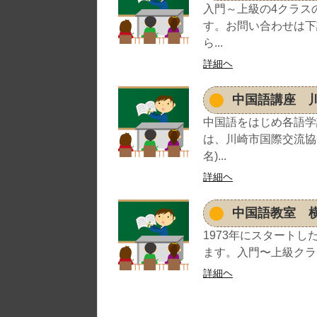
入門～上級の4クラス
す。お問い合わせは下
ら...
詳細ヘ
中国語講座 
中国語をはじめ各語学
は、川崎市国際交流協
名)...
詳細ヘ
中国語教室 
1973年にスタートし
ます。入門〜上級クラス
詳細ヘ