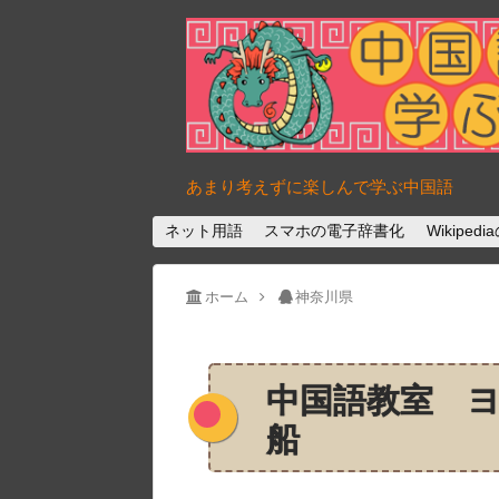
あまり考えずに楽しんで学ぶ中国語
ネット用語
スマホの電子辞書化
Wikipe
ホーム
神奈川県
中国語教室 
船