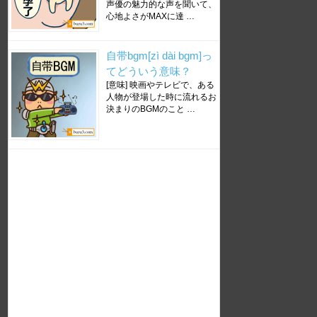
声優の魅力的な声を聞いて、
心地よさがMAXに達 …
自带bgm[zì dài bgm]っ
てどういう意味？
[意味] 映画やテレビで、ある
人物が登場した時に流れるお
決まりのBGMのこと …