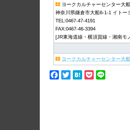
ヨークカルチャーセンター大
神奈川県鎌倉市大船6-1-1 イト
TEL:0467-47-4191
FAX:0467-46-3394
[JR東海道線・横須賀線・湘南モ
ヨークカルチャーセンター大
F
T
H
P
Li
a
wi
at
o
n
c
tt
e
ck
e
e
er
n
et
b
a
o