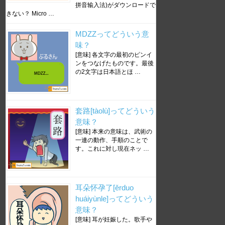
拼音输入法)がダウンロードで
きない？ Micro …
MDZZってどういう意
味？
[意味] 各文字の最初のピンイ
ンをつなげたものです。最後
の2文字は日本語とほ …
套路[tàolù]ってどういう
意味？
[意味] 本来の意味は、武術の
一連の動作、手順のことで
す。これに対し現在ネッ …
耳朵怀孕了[ěrduo
huáiyùnle]ってどういう
意味？
[意味] 耳が妊娠した。歌手や