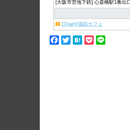
[大阪市営地下鉄] 心斎橋駅1番出口
CFlat中国語カフェ
F
T
H
P
Li
a
wi
at
o
n
c
tt
e
ck
e
e
er
n
et
b
a
o
o
k