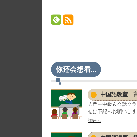
你还会想看...
中国語教室 
入門～中級＆会話クラ
せは下記へお願いします。高
詳細ヘ