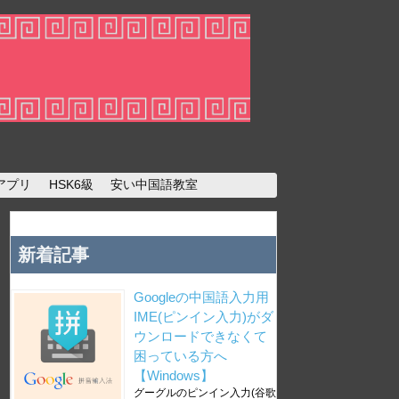
アプリ
HSK6級
安い中国語教室
新着記事
Googleの中国語入力用
IME(ピンイン入力)がダ
ウンロードできなくて
困っている方へ
【Windows】
グーグルのピンイン入力(谷歌