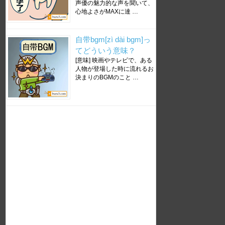
声優の魅力的な声を聞いて、
心地よさがMAXに達 …
自带bgm[zì dài bgm]っ
てどういう意味？
[意味] 映画やテレビで、ある
人物が登場した時に流れるお
決まりのBGMのこと …