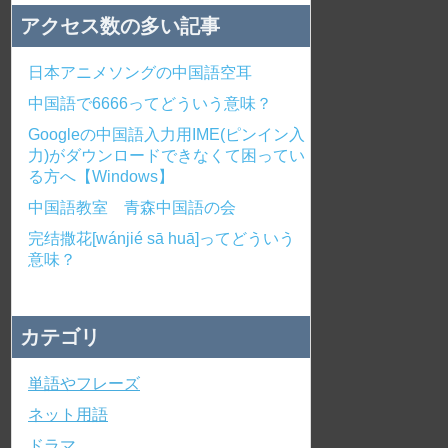
アクセス数の多い記事
日本アニメソングの中国語空耳
中国語で6666ってどういう意味？
Googleの中国語入力用IME(ピンイン入
力)がダウンロードできなくて困ってい
る方へ【Windows】
中国語教室 青森中国語の会
完结撒花[wánjié sā huā]ってどういう
意味？
カテゴリ
単語やフレーズ
ネット用語
ドラマ