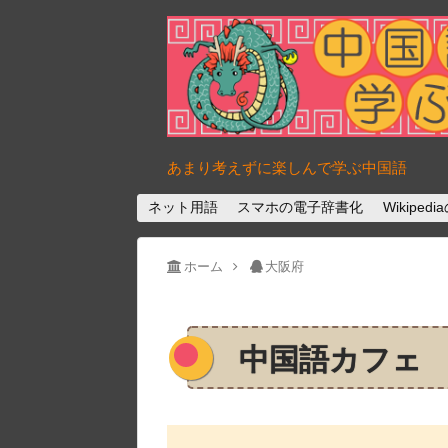
あまり考えずに楽しんで学ぶ中国語
ネット用語
スマホの電子辞書化
Wikipe
ホーム
大阪府
中国語カフェ C