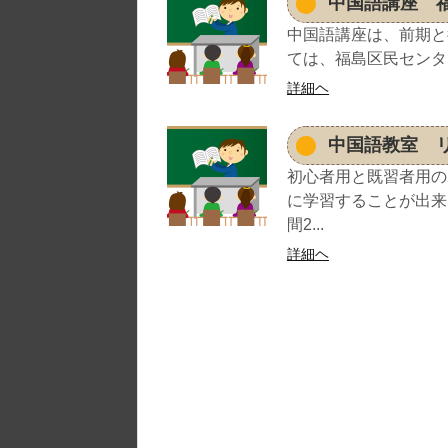
中国語講座 
中国語講座は、前期と
ては、福島区民センター
詳細ヘ
中国語教室 
初心者用と既習者用の
に学習することが出来
間2...
詳細ヘ