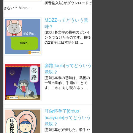
拼音输入法)がダウンロードで
きない？ Micro …
MDZZってどういう意
味？
[意味] 各文字の最初のピンイ
ンをつなげたものです。最後
の2文字は日本語とほ …
套路[tàolù]ってどういう
意味？
[意味] 本来の意味は、武術の
一連の動作、手順のことで
す。これに対し現在ネッ …
耳朵怀孕了[ěrduo
huáiyùnle]ってどういう
意味？
[意味] 耳が妊娠した。歌手や