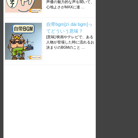
声優の魅力的な声を聞いて、
心地よさがMAXに達 …
自带bgm[zì dài bgm]っ
てどういう意味？
[意味] 映画やテレビで、ある
人物が登場した時に流れるお
決まりのBGMのこと …