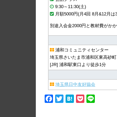
9:30～11:30(土)
月額5000円(月4回 8月&12月は
別途入会金2000円と教材費がかか
浦和コミュニティセンター
埼玉県さいたま市浦和区東高砂町11
[JR] 浦和駅東口より徒歩1分
埼玉県日中友好協会
F
T
H
P
Li
a
wi
at
o
n
c
tt
e
ck
e