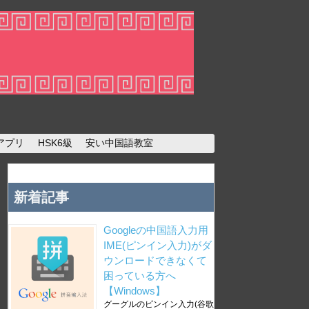
アプリ
HSK6級
安い中国語教室
新着記事
Googleの中国語入力用
IME(ピンイン入力)がダ
ウンロードできなくて
困っている方へ
【Windows】
グーグルのピンイン入力(谷歌