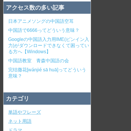
アクセス数の多い記事
日本アニメソングの中国語空耳
中国語で6666ってどういう意味？
Googleの中国語入力用IME(ピンイン入
力)がダウンロードできなくて困ってい
る方へ【Windows】
中国語教室 青森中国語の会
完结撒花[wánjié sā huā]ってどういう
意味？
カテゴリ
単語やフレーズ
ネット用語
ドラマ