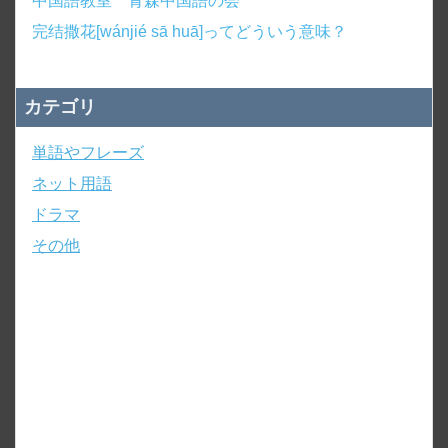
中国語教室 青森中国語の会
完结撒花[wánjié sā huā]ってどういう意味？
カテゴリ
単語やフレーズ
ネット用語
ドラマ
その他