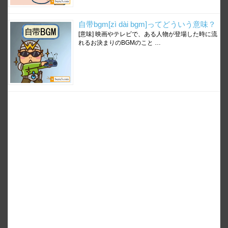
自带bgm[zì dài bgm]ってどういう意味？
[意味] 映画やテレビで、ある人物が登場した時に流
れるお決まりのBGMのこと …