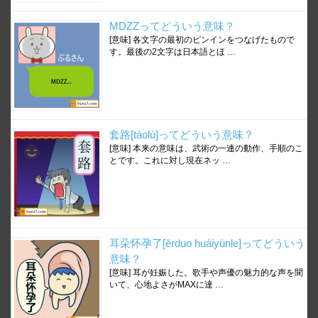
MDZZってどういう意味？
[意味] 各文字の最初のピンインをつなげたもので
す。最後の2文字は日本語とほ …
套路[tàolù]ってどういう意味？
[意味] 本来の意味は、武術の一連の動作、手順のこ
とです。これに対し現在ネッ …
耳朵怀孕了[ěrduo huáiyùnle]ってどういう
意味？
[意味] 耳が妊娠した。歌手や声優の魅力的な声を聞
いて、心地よさがMAXに達 …