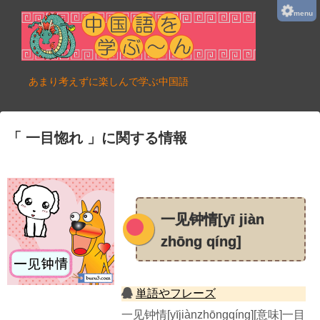
menu
あまり考えずに楽しんで学ぶ中国語
一目惚れ
に関する情報
一见钟情[yī jiàn
zhōng qíng]
単語やフレーズ
一见钟情[yījiànzhōngqíng][意味]一目