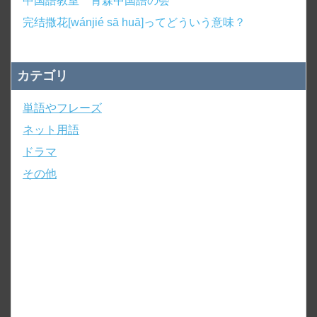
中国語教室 青森中国語の会
完结撒花[wánjié sā huā]ってどういう意味？
カテゴリ
単語やフレーズ
ネット用語
ドラマ
その他