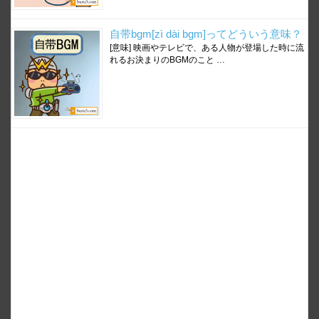
自带bgm[zì dài bgm]ってどういう意味？
[意味] 映画やテレビで、ある人物が登場した時に流
れるお決まりのBGMのこと …