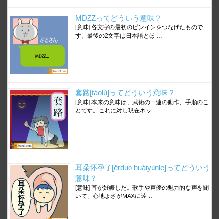
MDZZってどういう意味？
[意味] 各文字の最初のピンインをつなげたもので
す。最後の2文字は日本語とほ …
套路[tàolù]ってどういう意味？
[意味] 本来の意味は、武術の一連の動作、手順のこ
とです。これに対し現在ネッ …
耳朵怀孕了[ěrduo huáiyùnle]ってどういう
意味？
[意味] 耳が妊娠した。歌手や声優の魅力的な声を聞
いて、心地よさがMAXに達 …