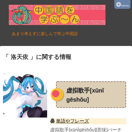
menu
あまり考えずに楽しんで学ぶ中国語
洛天依
に関する情報
虚拟歌手[xūnǐ
gēshǒu]
単語やフレーズ
虚拟歌手[xūnǐgēshǒu][意味]バーチ