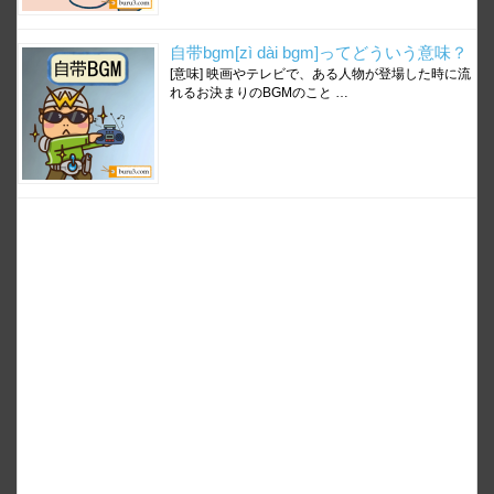
自带bgm[zì dài bgm]ってどういう意味？
[意味] 映画やテレビで、ある人物が登場した時に流
れるお決まりのBGMのこと …