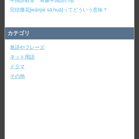
中国語教室 青森中国語の会
完结撒花[wánjié sā huā]ってどういう意味？
カテゴリ
単語やフレーズ
ネット用語
ドラマ
その他