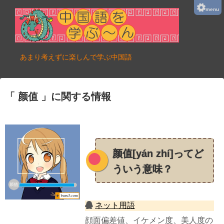
menu
あまり考えずに楽しんで学ぶ中国語
颜值
に関する情報
颜值[yán zhí]ってど
ういう意味？
ネット用語
顔面偏差値、イケメン度、美人度の