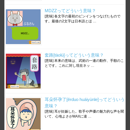
MDZZってどういう意味？
[意味] 各文字の最初のピンインをつなげたもので
す。最後の2文字は日本語とほ …
套路[tàolù]ってどういう意味？
[意味] 本来の意味は、武術の一連の動作、手順のこ
とです。これに対し現在ネッ …
耳朵怀孕了[ěrduo huáiyùnle]ってどういう
意味？
[意味] 耳が妊娠した。歌手や声優の魅力的な声を聞
いて、心地よさがMAXに達 …